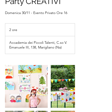
Party CREATIVI
Domenica 30/11 - Evento Privato Ore 16
2 ore
2
o
r
Accademia dei Piccoli Talenti, C.so V.
e
Emanuele III, 138, Marigliano (Na)