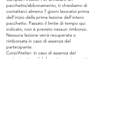
pacchetto/abbonamento, ti chiediamo di
contattarci almeno 7 giorni lavorativi prima
dell'inizio della prima lezione dell'intero
pacchetto. Passato il limite di tempo qui
indicato, non è previsto nessun rimborso.
Nessuna lezione verrà recuperata o
rimborsata in caso di assenza del
partecipante.
Corsi/Atelier: in caso di assenza del
partecipante o del docente non è previsto
nessun rimborso. I corsi annullati dal
docente previa comunicazione verranno
recuperati il prima possibile in accordo con i
genitori. Per annullare un
pacchetto/abbonamento, ti chiediamo di
contattarci almeno 7 giorni lavorativi prima
dell'inizio della prima lezione dell'intero
pacchetto. Passato il limite indicato prima,