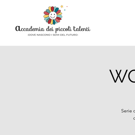
WO
Serie 