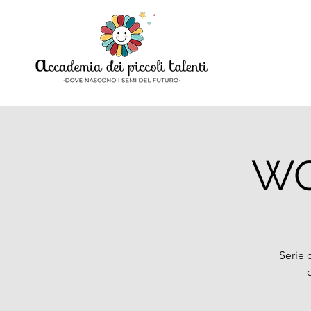
WO
Serie 