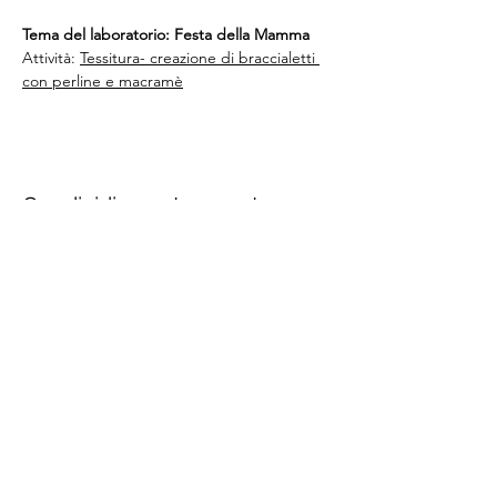
Tema del laboratorio: Festa della Mamma
Attività: 
Tessitura- creazione di braccialetti 
con perline e macramè
Condividi questo evento
P.Iva:
10220191216
+
39 3913410220
accademiadeipiccolitalenti@gmail.com